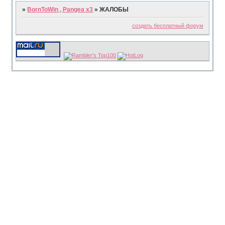
»
BornToWin , Pangea x3
»
ЖАЛОБЫ
создать бесплатный форум