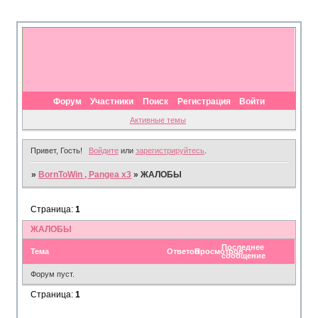
Форум
Участники
Поиск
Регистрация
Войти
Активные темы
Привет, Гость!
Войдите
или
зарегистрируйтесь
.
»
BornToWin , Pangea x3
»
ЖАЛОБЫ
Страница:
1
ЖАЛОБЫ
Последнее
Тема
Ответов
Просмотров
сообщение
Форум пуст.
Страница:
1