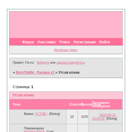
Форум
Участники
Поиск
Регистрация
Войти
Активные темы
Привет, Гость!
Войдите
или
зарегистрируйтесь
.
»
BornToWin , Pangea x3
»
Утсав клана
Страница:
1
Утсав клана
Последнее
Тема
Ответов
Просмотров
сообщение
Важно:
УСТАВ !
[Rising]
2010-06-21
10
1075
22:04:25
[Rising]
Перемещена:
ВНИМАНИЕ!!!
Gold