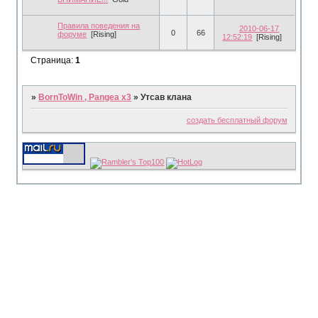
Правила поведения на
2010-06-17
0
66
форуме
[Rising]
12:52:19
[Rising]
Страница:
1
»
BornToWin , Pangea x3
»
Утсав клана
создать бесплатный форум