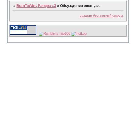
»
BornToWin , Pangea x3
»
Обсуждения enemy.su
создать бесплатный форум