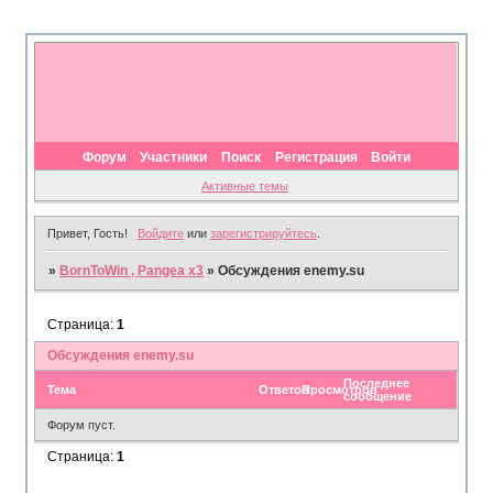
Форум
Участники
Поиск
Регистрация
Войти
Активные темы
Привет, Гость!
Войдите
или
зарегистрируйтесь
.
»
BornToWin , Pangea x3
»
Обсуждения enemy.su
Страница:
1
Обсуждения enemy.su
Последнее
Тема
Ответов
Просмотров
сообщение
Форум пуст.
Страница:
1