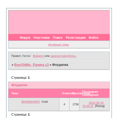
Форум
Участники
Поиск
Регистрация
Войти
Активные темы
Привет, Гость!
Войдите
или
зарегистрируйтесь
.
»
BornToWin , Pangea x3
»
Флудилка
Страница:
1
Флудилка
Последнее
Тема
Ответов
Просмотров
сообщение
ВНИМАНИЕ!!!
Gold
2010-06-18
4
1756
15:45:41
[Rising]
Страница:
1