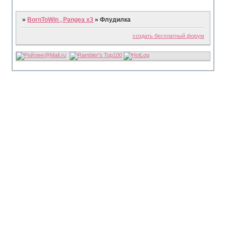
»
BornToWin , Pangea x3
»
Флудилка
создать бесплатный форум