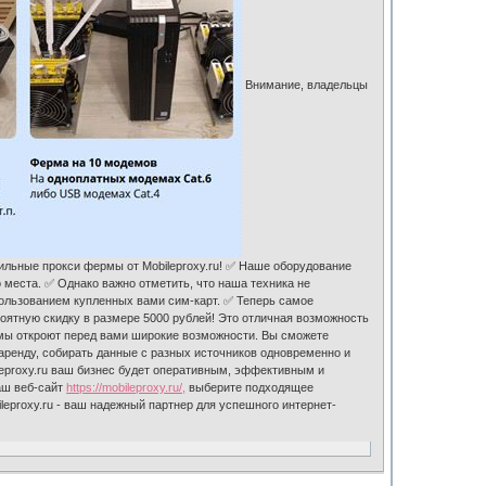
Внимание, владельцы
ильные прокси фермы от Mobileproxy.ru! ✅ Наше оборудование
о места. ✅ Однако важно отметить, что наша техника не
пользованием купленных вами сим-карт. ✅ Теперь самое
роятную скидку в размере 5000 рублей! Это отличная возможность
мы откроют перед вами широкие возможности. Вы сможете
аренду, собирать данные с разных источников одновременно и
ileproxy.ru ваш бизнес будет оперативным, эффективным и
аш веб-сайт
https://mobileproxy.ru/,
выберите подходящее
leproxy.ru - ваш надежный партнер для успешного интернет-