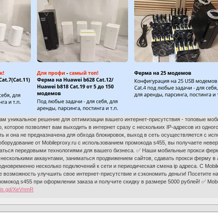
ам уникальное решение для оптимизации вашего интернет-присутствия - топовые моб
, которое позволяет вам выходить в интернет сразу с нескольких IP-адресов из одног
ь и она не предназначена для обхода блокировок, выход в сеть осуществляется с ис
оборудование от Mobileproxy.ru с использованием промокода s455, вы получаете неве
ваться передовыми технологиями для вашего бизнеса. ✅ Наши мобильные прокси фер
несколькими аккаунтами, заниматься продвижением сайтов, сдавать прокси ферму в 
 одновременно несколько подключений к сети и периодическая смена ip адреса. С Mob
 возможность улучшить свое интернет-присутствие и сэкономить деньги! Посетите н
омокод s455 при оформлении заказа и получите скидку в размере 5000 рублей! ✅ Mobi
//is.gd/XeVnmR