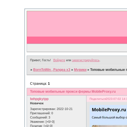
Привет, Гость!
Войдите
или
зарегистрируйтесь
.
»
BornToWin , Pangea x3
»
Мувики
»
Топовые мобильные п
Страница:
1
Топовые мобильные прокси фермы MobileProxy.ru
lwhpgkytpp
Поделиться
2023-07-02 14:
Новичок
Зарегистрирован
: 2022-10-21
Приглашений:
0
Сообщений:
3
Уважение:
[+0/-0]
Позитив:
[+0/-0]