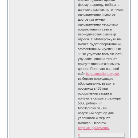
ферму в аренду, собирать
данные с разных источников
одновременно и многое
другое где нужно
одновременно несколько
подключений к сети и
периодическая смена ip
адреса. С Mobileproxy.ru ваш
бизнес будет оперативным,
эффективным и успешным!
✅ Не упустите возможность
улучшить свое интернет-
присутствие и сэкономить
деньги! Посетите наш веб-
сайт
https://mobileproxy.ru/,
выберите подходящее
оборудование, введите
промокод s455 при
оформлении заказа и
получите скидку в размере
5000 рублей! ✅
Mobileproxy.ru - ваш
надежный партнер для
успешного интернет-
бизнеса! Перейти:
https://is.gd/XeVnmR
0