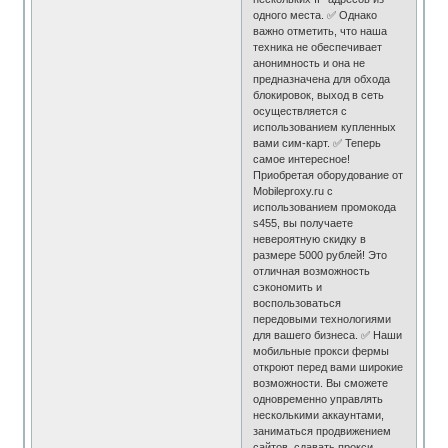
одного места. ✅ Однако
важно отметить, что наша
техника не обеспечивает
анонимность и она не
предназначена для обхода
блокировок, выход в сеть
осуществляется с
использованием купленных
вами сим-карт. ✅ Теперь
самое интересное!
Приобретая оборудование от
Mobileproxy.ru с
использованием промокода
s455, вы получаете
невероятную скидку в
размере 5000 рублей! Это
отличная возможность
сэкономить и
воспользоваться
передовыми технологиями
для вашего бизнеса. ✅ Наши
мобильные прокси фермы
откроют перед вами широкие
возможности. Вы сможете
одновременно управлять
несколькими аккаунтами,
заниматься продвижением
сайтов, сдавать прокси