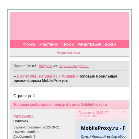
Форум
Участники
Поиск
Регистрация
Войти
Активные темы
Привет, Гость!
Войдите
или
зарегистрируйтесь
.
»
BornToWin , Pangea x3
»
Мувики
»
Топовые мобильные
прокси фермы MobileProxy.ru
Страница:
1
Топовые мобильные прокси фермы MobileProxy.ru
1
Поделиться
2023-07-
lwhpgkytpp
02 14:15:40
Новичок
Зарегистрирован
: 2022-10-21
Приглашений:
0
Сообщений:
3